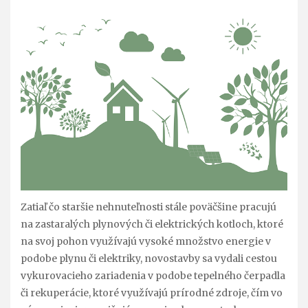
Zatiaľ čo staršie nehnuteľnosti stále poväčšine pracujú
na zastaralých plynových či elektrických kotloch, ktoré
na svoj pohon využívajú vysoké množstvo energie v
podobe plynu či elektriky, novostavby sa vydali cestou
vykurovacieho zariadenia v podobe tepelného čerpadla
či rekuperácie, ktoré využívajú prírodné zdroje, čím vo