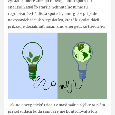
výraznej miere znižujú na svoj pohon spotrebu
energie. Zatiaľ čo staršie nehnuteľnosti nie sú
regulované z hľadiska spotreby energie, v prípade
novostavieb ide už o legislatívu, ktorá ku kolaudácii
prikazuje dosiahnuť maximálnu energetickú triedu A0.
Takúto energetickú triedu v maximálnej výške A0 vám
pri kolaudácii budú samozrejme kontrolovať a to z