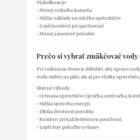
Výsledkom je:
• Menej vodného kameňa
• Nižšie náklady na údržbu spotrebičov
• Lepší komfort pri sprchovaní
• Menej zanesené potrubie
Prečo si vybrať
zmäkčovač vody
Pri rodinnom dome je dôležité, aby úprava vody
vodu nielen na pitie, ale aj pre všetky spotrebič
Hlavné výhody:
• Ochrana spotrebičov (práčka, umývačka, kotol
• Nižšia spotreba energií
• Dlhšia životnosť potrubia
• Komfort pri každodennom používaní
• Lepší stav pokožky a vlasov