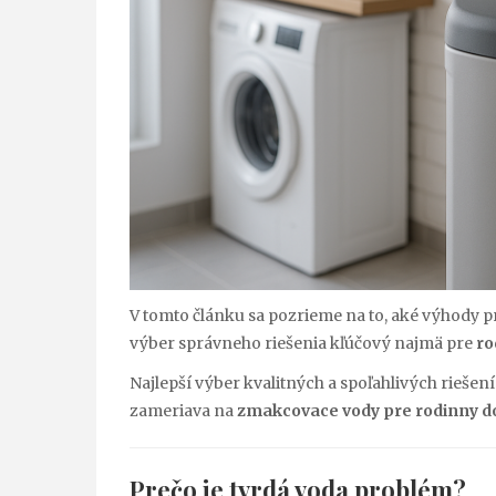
V tomto článku sa pozrieme na to, aké výhody 
výber správneho riešenia kľúčový najmä pre
ro
Najlepší výber kvalitných a spoľahlivých rieše
zameriava na
zmakcovace vody pre rodinny 
Prečo je tvrdá voda problém?