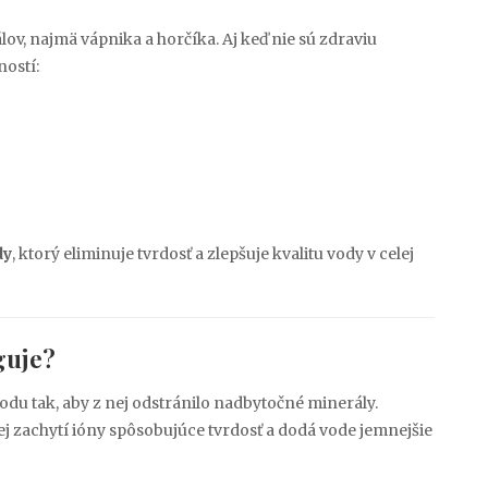
v, najmä vápnika a horčíka. Aj keď nie sú zdraviu
ostí:
dy
, ktorý eliminuje tvrdosť a zlepšuje kvalitu vody v celej
guje?
vodu tak, aby z nej odstránilo nadbytočné minerály.
j zachytí ióny spôsobujúce tvrdosť a dodá vode jemnejšie