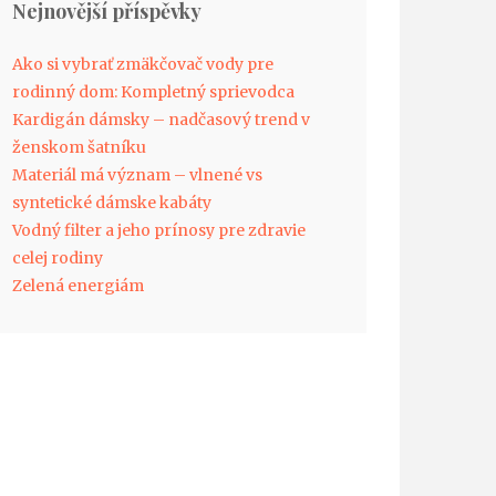
Nejnovější příspěvky
Ako si vybrať zmäkčovač vody pre
rodinný dom: Kompletný sprievodca
Kardigán dámsky – nadčasový trend v
ženskom šatníku
Materiál má význam – vlnené vs
syntetické dámske kabáty
Vodný filter a jeho prínosy pre zdravie
celej rodiny
Zelená energiám