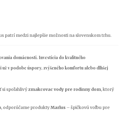
lus patrí medzi najlepšie možnosti na slovenskom trhu.
vania domácnosti. Investícia do kvalitného
 či už v podobe úspory, zvýšeného komfortu alebo dlhšej
 si spoľahlivý
zmakcovac vody pre rodinny dom
, ktorý
nia, odporúčame produkty
Marlus
– špičkovú voľbu pre