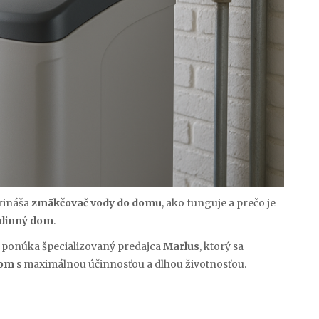
prináša
zmäkčovač vody do domu
, ako funguje a prečo je
dinný dom
.
ní ponúka špecializovaný predajca
Marlus
, ktorý sa
dom
s maximálnou účinnosťou a dlhou životnosťou.