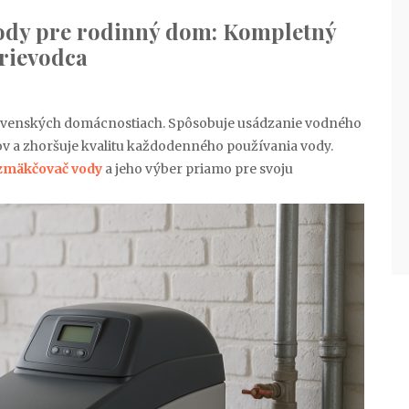
vody pre rodinný dom: Kompletný
rievodca
ovenských domácnostiach. Spôsobuje usádzanie vodného
ov a zhoršuje kvalitu každodenného používania vody.
zmäkčovač vody
a jeho výber priamo pre svoju