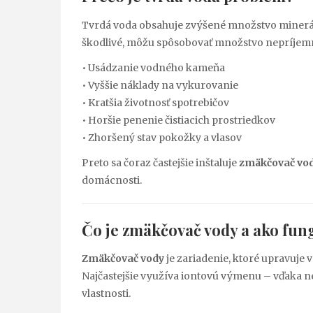
Tvrdá voda obsahuje zvýšené množstvo minerálo
škodlivé, môžu spôsobovať množstvo nepríjemn
• Usádzanie vodného kameňa
• Vyššie náklady na vykurovanie
• Kratšia životnosť spotrebičov
• Horšie penenie čistiacich prostriedkov
• Zhoršený stav pokožky a vlasov
Preto sa čoraz častejšie inštaluje
zmäkčovač vo
domácnosti.
Čo je
zmäkčovač vody
a ako fun
Zmäkčovač vody
je zariadenie, ktoré upravuje 
Najčastejšie využíva iontovú výmenu – vďaka ne
vlastnosti.