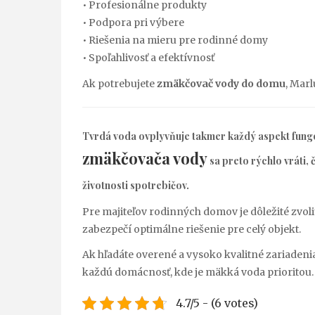
• Profesionálne produkty
• Podpora pri výbere
• Riešenia na mieru pre rodinné domy
• Spoľahlivosť a efektívnosť
Ak potrebujete
zmäkčovač vody do domu
, Mar
Tvrdá voda ovplyvňuje takmer každý aspekt fungo
zmäkčovača vody
sa preto rýchlo vráti,
životnosti spotrebičov.
Pre majiteľov rodinných domov je dôležité zvoliť
zabezpečí optimálne riešenie pre celý objekt.
Ak hľadáte overené a vysoko kvalitné zariade
každú domácnosť, kde je mäkká voda prioritou.
4.7/5 - (6 votes)