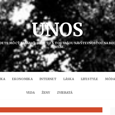
UNOS
DETE MÔCŤ ZARÁBAŤ. AK JE TO S TOU VAŠOU NÁVŠTEVNOSŤOU NA BOD
M WEBE.
NKA
EKONOMIKA
INTERNET
LÁSKA
LIFESTYLE
MÓDA
VEDA
ŽENY
ZVIERATÁ