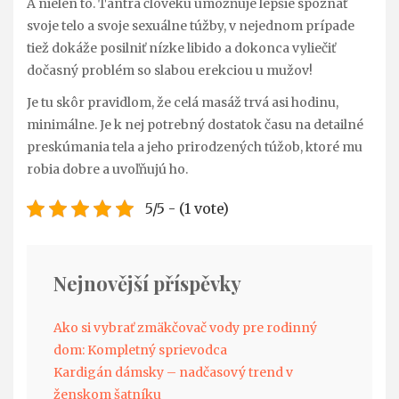
A nielen to. Tantra človeku umožňuje lepšie spoznať
svoje telo a svoje sexuálne túžby, v nejednom prípade
tiež dokáže posilniť nízke libido a dokonca vyliečiť
dočasný problém so slabou erekciou u mužov!
Je tu skôr pravidlom, že celá masáž trvá asi hodinu,
minimálne. Je k nej potrebný dostatok času na detailné
preskúmania tela a jeho prirodzených túžob, ktoré mu
robia dobre a uvoľňujú ho.
5/5 - (1 vote)
Nejnovější příspěvky
Ako si vybrať zmäkčovač vody pre rodinný
dom: Kompletný sprievodca
Kardigán dámsky – nadčasový trend v
ženskom šatníku