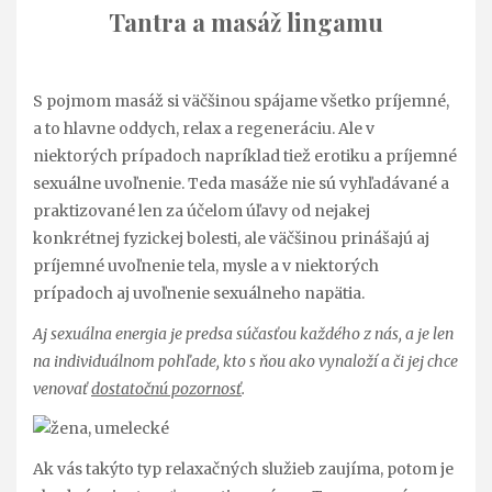
Tantra a masáž lingamu
S pojmom masáž si väčšinou spájame všetko príjemné,
a to hlavne oddych, relax a regeneráciu. Ale v
niektorých prípadoch napríklad tiež erotiku a príjemné
sexuálne uvoľnenie. Teda masáže nie sú vyhľadávané a
praktizované len za účelom úľavy od nejakej
konkrétnej fyzickej bolesti, ale väčšinou prinášajú aj
príjemné uvoľnenie tela, mysle a v niektorých
prípadoch aj uvoľnenie sexuálneho napätia.
Aj sexuálna energia je predsa súčasťou každého z nás, a je len
na individuálnom pohľade, kto s ňou ako vynaloží a či jej chce
venovať
dostatočnú pozornosť
.
Ak vás takýto typ relaxačných služieb zaujíma, potom je