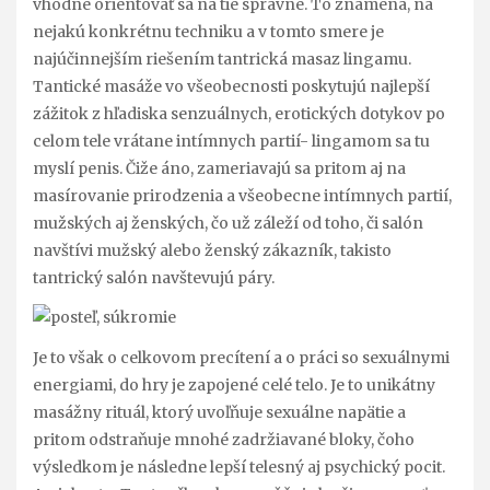
vhodné orientovať sa na tie správne. To znamená, na
nejakú konkrétnu techniku a v tomto smere je
najúčinnejším riešením tantrická
masaz lingamu
.
Tantické masáže vo všeobecnosti poskytujú najlepší
zážitok z hľadiska senzuálnych, erotických dotykov po
celom tele vrátane intímnych partií- lingamom sa tu
myslí penis. Čiže áno, zameriavajú sa pritom aj na
masírovanie prirodzenia a všeobecne intímnych partií,
mužských aj ženských, čo už záleží od toho, či salón
navštívi mužský alebo ženský zákazník, takisto
tantrický salón navštevujú páry.
Je to však o celkovom precítení a o práci so sexuálnymi
energiami, do hry je zapojené celé telo. Je to unikátny
masážny rituál, ktorý uvoľňuje sexuálne napätie a
pritom odstraňuje mnohé zadržiavané bloky, čoho
výsledkom je následne lepší telesný aj psychický pocit.