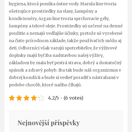
hygiena, ktorá ponúka ústne vody. Marula line tvoria
ošetrujúce prostriedky na vlasy, šampóny a
kondicionéry, Argan line tvoria sprchovacie gély,
šampóny a telové oleje. Prostriedky sú určené na denné
použitie a nemajú vedľajšie účinky, pretože sú vyrobené
na čisto prírodnom základe, takže používať ich môžu aj
deti.
Odborníci však varujú spotrebiteľov, že výživové
doplnky majú byť iba nadstavbou našej výživy,
základom by mala byť pestrá strava, dobrý a dostatočný
spánok a zdravý pohyb. Iba tak bude náš organizmus v
dobrej kondícii a bude si vedieť poradiť s nástrahami v
podobe chorôb, ktoré naňho číhajú.
4.2/5 - (6 votes)
Nejnovější příspěvky