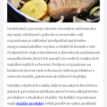
Urobiť niečo pre svoje zdravie a kondíciu môžeme iba
my sami. Udržiavať v pohode a rovnováhe celý
organizmus je základný predpoklad správneho
fungovania každého orgánu a všetkých buniek v tele.
Podporiť ich však treba hlavne z dôvodu ich náchylnosti
na poškodenie, ktoré ich naruší a to vedie k vzniku tých
najzákernejších ochorení. Podpora organizmu na
bunkovej úrovni a ich ochrana je cieľom produktov s
názvom Starlife, patria sem aj výživové doplnky.
Výťažky z liečivých rastlín, húb či morských živočíchov
patria k prírodným zložkám, ktoré tvoria základ týchto
produktov a doplnkov Starlife. Na ľudský organizmus
majú
starlife produkty
veľmi pozitívny vplyv, posilňujú