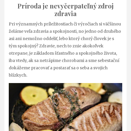
Príroda je nevyčerpateľný zdroj
zdravia
Pri významných príležitostiach či výročiach si väčšinou
želáme veľa zdravia a spokojnosti, no jedno od druhého
asi ani nemožno oddeliť, lebo ktorý chorý človek je s
tým spokojný? Zdravie, nech to znie akokoľvek
otrepane, je základom šťastného a spokojného života,
iba vtedy, ak sa netrápime chorobami a sme sebestační
dokážeme pracovať a postarať sa o seba a svojich
blízkych.