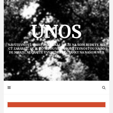
Přejít
k
obsahu
UNOS
NÁVŠTEVNOSŤ WEBU, ZNAMENÁ I TO, ŽE NA ŇOM BUDETE MÔ
CŤ ZARÁBAŤ. AK JE TO S TOU VAŠOU NÁVŠTEVNOSŤOU NA BO
DE MRAZU, NECHAJTE UVEREJNIŤ PR ČLÁNKY NA NAŠOM WEB
E.