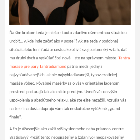
Ďalším krokom teda je niečo s touto zdanlivo ošementnou situáciou
urobiť… A kde inde začať ako v posteli?
Ak ste teda v podobnej
situácii alebo len hľadáte cestu ako oživiť svoj partnerský vzťah, dať
mu druhý dych a vyskúšať čosi nové – ste na správnom mieste.
Tantra
masáže pre páry Tantradiamond
patria medzi jedny z
najvyhľadávanejších, ak nie najvyhľadávanejší, typov erotickej
masáže vôbec.
Pôvabné masérky sa o vás v orientálne ladenom
prostredí postarajú tak ako nikto predtým. Uvedú vás do výšin
uspokojenia a absolútneho relaxu, aké ste ešte nezažili. Vzrušia vás
na tele i na duši a doprajú vám tak neskutočne vytúžené „grand
finále“.
A čo je úžasnejšie ako zažiť výšiny siedmeho neba priamo v centre
Bratislavy? Prežiť tento neopísateľný a (zdanlivo) neopakovateľný