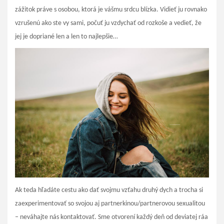
zážitok práve s osobou, ktorá je vášmu srdcu blízka. Vidieť ju rovnako
vzrušenú ako ste vy sami, počuť ju vzdychať od rozkoše a vedieť, že
jej je dopriané len a len to najlepšie…
Ak teda hľadáte cestu ako dať svojmu vzťahu druhý dych a trocha si
zaexperimentovať so svojou aj partnerkinou/partnerovou sexualitou
– neváhajte nás kontaktovať. Sme otvorení každý deň od deviatej ráa