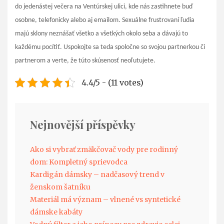
do jedenástej večera na Ventúrskej ulici, kde nás zastihnete buď
osobne, telefonicky alebo aj emailom.
Sexuálne frustrovaní ľudia
majú sklony neznášať všetko a všetkých okolo seba a dávajú to
každému pocítiť. Uspokojte sa teda spoločne so svojou partnerkou či
partnerom a verte, že túto skúsenosť neoľutujete.
4.4/5 - (11 votes)
Nejnovější příspěvky
Ako si vybrať zmäkčovač vody pre rodinný
dom: Kompletný sprievodca
Kardigán dámsky – nadčasový trend v
ženskom šatníku
Materiál má význam – vlnené vs syntetické
dámske kabáty