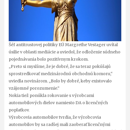
Šéf antitrustovej politiky EÚ Margrethe Vestager uvítal
úsilie v oblasti mediácie a uviedol, že odloženie súdneho
pojednávania bolo pozitívnym krokom.
„Preto si myslíme, že je dobré, že sa teraz pokúšajú
sprostredkovať medzinárodnú obchodnú komoru,“
uviedla novinárom. „Bolo by dobré, keby existovalo
vzájomné porozumenie.“
Nokia tiež ponúkla rokovanie s výrobcami
automobilových dielov namiesto DA o licenčných
poplatkov.
Výrobcovia automobilov tvrdia, že výrobcovia
automobilov by sa radšej mali zaoberať licenčnými