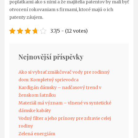
poplatkami ako s nimi a že majitelia patentov by mali byť
otvorení rokovaniam s firmami, ktoré majú o ich
patenty záujem.
3.7/5 - (12 votes)
Nejnovější příspěvky
Ako si vybrať zmäkčovač vody pre rodinný
dom: Kompletný sprievodca
Kardigán dámsky – nadčasový trend v
ženskom šatníku
Materiál má význam – vlnené vs syntetické
dámske kabáty
Vodný filter a jeho prínosy pre zdravie celej
rodiny
Zelená energiám