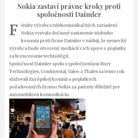
Nokia zastaví právne kroky proti
spoločnosti Daimler
F
ínsky výrobca telekomunikačných zariadení
Nokia vyzvala dočasné zastavenie súdneho
konania proti firme Daimler v nádeji, že nemecký
výrobca bude otvorený mediácii v ich spore o poplatky
za licencovanie technológií.
Spoločnosť Daimler spolu s spoločnosťami Bury
Technologies, Continental, Valeo a Thales sa tento rok
sťažovali Európskej komisii o poplatkoch
požadovaných firmou Nokia za patenty dôležité pre
automobilovú komunikáciu.