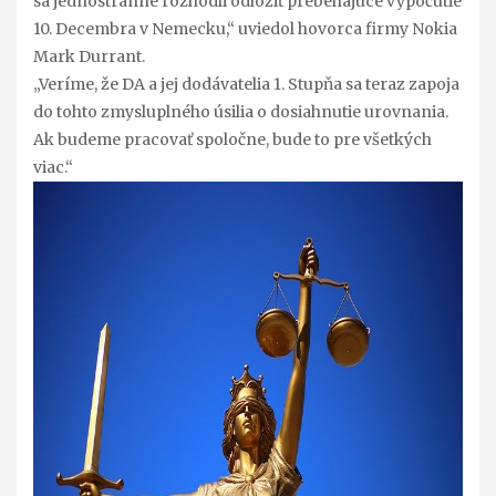
sa jednostranne rozhodli odložiť prebehajúce vypočutie
10. Decembra v Nemecku,“ uviedol hovorca firmy Nokia
Mark Durrant.
„Veríme, že DA a jej dodávatelia 1. Stupňa sa teraz zapoja
do tohto zmysluplného úsilia o dosiahnutie urovnania.
Ak budeme pracovať spoločne, bude to pre všetkých
viac.“