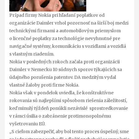
Prípad firmy Nokia pri hľadaní poplatkov od
organizácie Daimler vrhol pozornosť na širší boj medzi
technickými firmami a automobilovým priemyslom
o licenčné poplatky za technológie nevyhnutné pre
navigačné systémy, komunikáciu s vozidlami a vozidlá
s vlastným riadením.
Nokia v posledných rokoch začala proti organizácii
Daimler v Nemecku 10 súdnych sporov týkajúcich sa
údajného porušenia patentov. DA medzitým vydal
vlastné žaloby proti firme Nokia.
Nokia však v pondelok uviedla, že konštruktívne
rokovania sú najlepšími spôsobom riešenia záležitostí,
keď minulý týždeň ponúkli nezávislé sprostredkovanie
v rámci úsilia o zabránenie protimonopolnému
vyšetrovaniu EÚ.
„S cieľom zabezpečiť, aby bol tento proces úspešný, sme