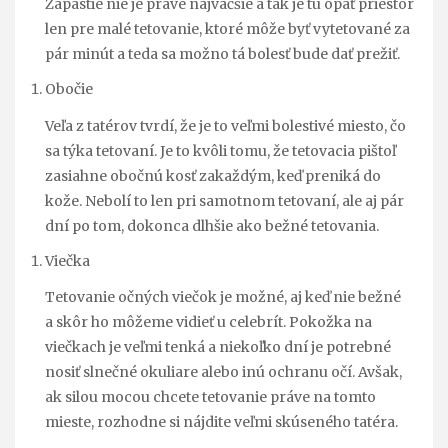
Zápästie nie je práve najväčšie a tak je tu opäť priestor
len pre malé tetovanie, ktoré môže byť vytetované za
pár minút a teda sa možno tá bolesť bude dať prežiť.
Obočie
Veľa z tatérov tvrdí, že je to veľmi bolestivé miesto, čo
sa týka tetovaní. Je to kvôli tomu, že tetovacia pištoľ
zasiahne obočnú kosť zakaždým, keď preniká do
kože. Nebolí to len pri samotnom tetovaní, ale aj pár
dní po tom, dokonca dlhšie ako bežné tetovania.
Viečka
Tetovanie očných viečok je možné, aj keď nie bežné
a skôr ho môžeme vidieť u celebrít. Pokožka na
viečkach je veľmi tenká a niekoľko dní je potrebné
nosiť slnečné okuliare alebo inú ochranu očí. Avšak,
ak silou mocou chcete tetovanie práve na tomto
mieste, rozhodne si nájdite veľmi skúseného tatéra.