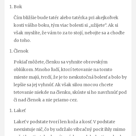
Bok
Čím bližšie bude tatér alebo tatérka pri akejkoľvek
kosti vášho boku, tým viac bolesti si „užijete“. Ak si
však myslíte, že vám to za to stojí, nebojte sa a choďte
do toho.
Členok
Pokiaľ môžete, členku sa vyhnite obrovským
oblúkom. Mnoho ľudí, ktorí tetovanie na tomto
mieste majú, tvrdí, že je to neskutočná bolesť a bolo by
lepšie sa jej vyhnúť. Ak však silou mocou chcete
tetovanie niekde na členku, skúste si ho navrhnúť pod
či nad členok a nie priamo cez.
Lakeť
Lakeť v podstate tvorí len koža a kosť. V podstate
neexistuje nič, čo by udržalo vibračný pocit ihly mimo