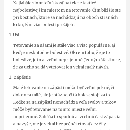
Najľahšie zlomiteľná kosť na tele je taktiež
najbolestivejším miestom na tetovanie. Čím bližšie ste
pri kostiach, ktoré sa nachádzajú na oboch stranách
krku, tým viac bolesti prežijete.
Uši
Tetovanie za ušami je stále viac a viac populárne, aj
keď je neskutočne bolestivé. Okrem toho, že je to
bolestivé, je to aj veľmi nepríjemné. Jedným šťastím je,
že za ucho sa dá vytetovať len veľmi malý návrh.
Zápästie
Malé tetovanie na zápästí môže byť veľmi pekné, či
dokonca milé, ale je otázne, či tá bolesť stojí za to.
Keďže sa na zápästí nenachádza veľa svalov a tukov,
môže byť tetovanie na tomto mieste veľmi
nepríjemné. Zahŕňa to spodnú aj vrchnú časť zápästia
a navyše, nie je veľmi bezpečné tetovať cez žily.