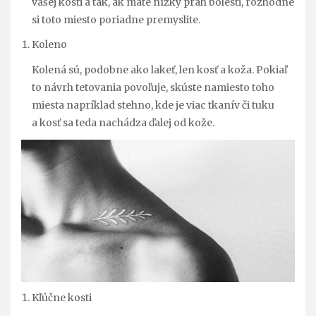
vašej kosti a tak, ak máte nízky prah bolesti, rozhodne
si toto miesto poriadne premyslite.
Koleno
Kolená sú, podobne ako lakeť, len kosť a koža. Pokiaľ
to návrh tetovania povoľuje, skúste namiesto toho
miesta napríklad stehno, kde je viac tkanív či tuku
a kosť sa teda nachádza ďalej od kože.
Kľúčne kosti