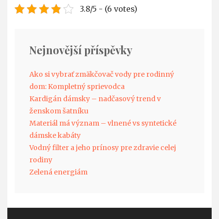
3.8/5 - (6 votes)
Nejnovější příspěvky
Ako si vybrať zmäkčovač vody pre rodinný
dom: Kompletný sprievodca
Kardigán dámsky – nadčasový trend v
ženskom šatníku
Materiál má význam – vlnené vs syntetické
dámske kabáty
Vodný filter a jeho prínosy pre zdravie celej
rodiny
Zelená energiám