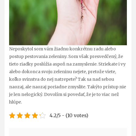
Neposkytol som vám žiadnu konkrétnu radu alebo
postup pestovania zeleniny. Som však presvedčený, že
tieto riadky poslúžia aspoň na zamyslenie. Striekate i vy
alebo dokonca svoju zeleninu nejete, pretože viete,
koľko svinstva do nej natrepete? Tak sa nad sebou
naozaj, ale naozaj poriadne zmyslite. Takýto prístup nie
je len nelogický. Dovolím si povedať, že je to viac než
hlúpe.
4.2/5 - (10 votes)