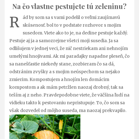
Na čo vlastne pestujete tú zeleninu?
R
ád by som sa s vami podelil o veľmi zaujímavú
skúsenosť. bol to v podstate rozhovor s mojim
susedom. Viete ako to je, na dedine pestuje každý.
Pestuje aj ja a samozrejme všetci moji susedia. Ja sa
odlišujem v jednej veci, že nič nestriekam ani nehnojím
umelými hnojivami. Ak mi paradajky napadne pleseň, čo
sa nanešťastie niekedy stane, zozbieram čo sa dá,
odstránim zvyšky a s mojim neúspechom sa nejako
zmierim. Kompostujem a hnojím len domácim
kompostom a ak mám petržlen naozaj drobný, tak sa
teším aj z neho. Pravdepodobne viete, že väčšina ľudí na
vidieku takto k pestovaniu nepristupuje. To, čo som sa
však dozvedel od môjho suseda, ma naozaj prekvapilo.