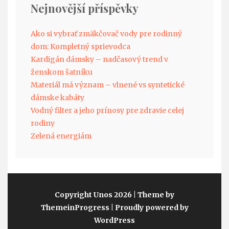
Nejnovější příspěvky
Ako si vybrať zmäkčovač vody pre rodinný
dom: Kompletný sprievodca
Kardigán dámsky – nadčasový trend v
ženskom šatníku
Materiál má význam – vlnené vs syntetické
dámske kabáty
Vodný filter a jeho prínosy pre zdravie celej
rodiny
Zelená energiám
Copyright Unos 2026
| Theme by
ThemeinProgress
| Proudly powered by
WordPress