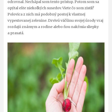
odrovnal. Nechápal som tento prístup. Potom som sa
opýtal ešte niekoľkých susedov. Viete čo som zistil?
Polovica z nich má podobný postoj k vlastnej
vypestovanej zelenine. Drvivú väčšinu svojej úrody vraj
rozdajú známym a rodine alebo ňou nakŕmia sliepky
a prasatá.