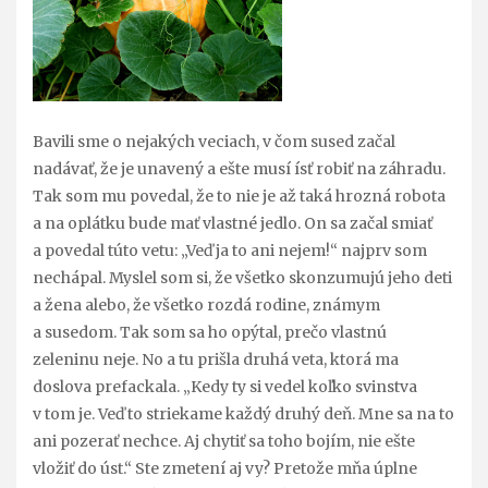
Bavili sme o nejakých veciach, v čom sused začal
nadávať, že je unavený a ešte musí ísť robiť na záhradu.
Tak som mu povedal, že to nie je až taká hrozná robota
a na oplátku bude mať vlastné jedlo. On sa začal smiať
a povedal túto vetu: „Veď ja to ani nejem!“ najprv som
nechápal. Myslel som si, že všetko skonzumujú jeho deti
a žena alebo, že všetko rozdá rodine, známym
a susedom. Tak som sa ho opýtal, prečo vlastnú
zeleninu neje. No a tu prišla druhá veta, ktorá ma
doslova prefackala. „Kedy ty si vedel koľko svinstva
v tom je. Veď to striekame každý druhý deň. Mne sa na to
ani pozerať nechce. Aj chytiť sa toho bojím, nie ešte
vložiť do úst.“ Ste zmetení aj vy? Pretože mňa úplne