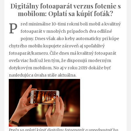
Digitálny fotoaparát verzus fotenie s
mobilom: Oplatí sa kúpiť foťák?
P
red minimálne 10-timi rokmi boli mobil a kvalitný
fotoaparát v mnohých prípadoch dva odlišné
pojmy. Dnes však ako keby automaticky pri kúpe
chytrého mobilu kupujete zároveň aj spoľahlivý
fotoaparát/kameru. Čiže dnes má kvalitný fotoaparát
oveľa viac ľudí už len tým, že disponujú moderným
dotykovým mobilom. No aj v roku 2019 dokáže byť
nasledujúca úvaha stále aktuálna.
Prečo sa oplatí kúpiť digitálny fotoaparát a uprednostniť ho