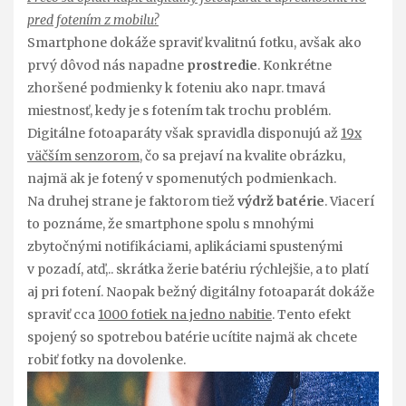
pred fotením z mobilu?
Smartphone dokáže spraviť kvalitnú fotku, avšak ako
prvý dôvod nás napadne
prostredie
. Konkrétne
zhoršené podmienky k foteniu ako napr. tmavá
miestnosť, kedy je s fotením tak trochu problém.
Digitálne fotoaparáty však spravidla disponujú až
19x
väčším senzorom
, čo sa prejaví na kvalite obrázku,
najmä ak je fotený v spomenutých podmienkach.
Na druhej strane je faktorom tiež
výdrž batérie
. Viacerí
to poznáme, že smartphone spolu s mnohými
zbytočnými notifikáciami, aplikáciami spustenými
v pozadí, atď,.. skrátka žerie batériu rýchlejšie, a to platí
aj pri fotení. Naopak bežný digitálny fotoaparát dokáže
spraviť cca
1000 fotiek na jedno nabitie
. Tento efekt
spojený so spotrebou batérie ucítite najmä ak chcete
robiť fotky na dovolenke.