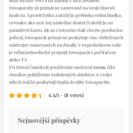
slúži na tisíc vecí a na žiadnu z nich detailne,
fotoaparáty sú primárne zamerané na svoju hlavnú
funkciu. Spraviť fotku a uložiť ju prebieha veľmi hladko,
rovnako ako sa k nej následne dostať či uložiť ju na
pamäťovú kartu. Ak sa s fotením však chcete predsa len
pohrať, fotoaparát primárne poskytuje viac efektívnych
nástrojov zameraných na detaily. V neposlednom rade
je veľmi jednoduché prepojiť fotoaparát s počítačom
alebo TV.
Pri fotení častokrát používame možnosť
zoom
, čiže
vizuálne priblíženie vzdialených objektov. A v tejto
sekcii zväčša poskytujú lepšiu kvality fotoaparáty.
4.4/5 - (8 votes)
Nejnovější příspěvky