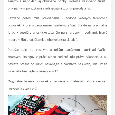
záujmy a napríklad aj obľúbené hobby! Potešte vášnivého turistu
originálnymi ponožkami s jedinečnými vzormi prírody a hôr!
Každého poteší milé prekvapenie v podobe veselých farebných
ponožiek, ktoré vyčaria úsmev každému z Vás! Stavte na originálne
farby – veselú a energickú žltú, čiernu s farebnými bodkami, hravú
modro – žltú s kačičkami, alebo vojenskú „khaki“.
Potešte takýmto veselým a milým darčekom napríklad Vašich
známych, kolegov v práci alebo rodinu! Idú práve Vianoce, a ak
neviete presne čo kúpiť, neváhajte a navštívte náš web, kde určite
vyberiete ten najlepší veselý kúsok!
Originálne balenie ponožiek z bavlneného materiálu, ktoré zároveň
rozveselia a zohrejú!