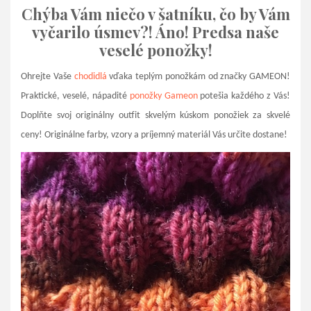
Chýba Vám niečo v šatníku, čo by Vám
vyčarilo úsmev?! Áno! Predsa naše
veselé ponožky!
Ohrejte Vaše
chodidlá
vďaka teplým ponožkám od značky GAMEON!
Praktické, veselé, nápadité
ponožky Gameon
potešia každého z Vás!
Doplňte svoj originálny outfit skvelým kúskom ponožiek za skvelé
ceny! Originálne farby, vzory a príjemný materiál Vás určite dostane!