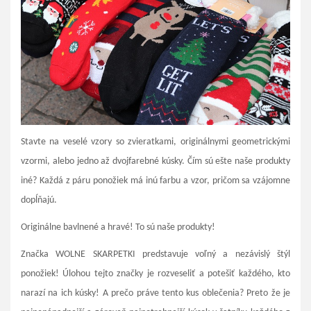
Stavte na veselé vzory so zvieratkami, originálnymi geometrickými
vzormi, alebo jedno až dvojfarebné kúsky. Čím sú ešte naše produkty
iné? Každá z páru ponožiek má inú farbu a vzor, pričom sa vzájomne
dopĺňajú.
Originálne bavlnené a hravé! To sú naše produkty!
Značka WOLNE SKARPETKI predstavuje voľný a nezávislý štýl
ponožiek! Úlohou tejto značky je rozveseliť a potešiť každého, kto
narazí na ich kúsky! A prečo práve tento kus oblečenia? Preto že je