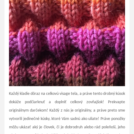
Každý kladie dôraz na celkovú visage tela, a práve tento drobný kúsok
dokáže podčiarknuť a doplniť celkový zovňajšok! Prekvapte
originálnym darčekom! Každý z nás je originálny, a práve preto sme
vytvorili jedinečné kúsky, ktoré Vám sadnú ako uliate! Práve ponožky
môžu ukázať aký je človek, či je dobrodruh alebo rád poleňoší, jeho