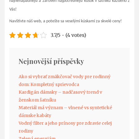
najnenápadnejší a zároveň najpotrebnejší kúsok v šatníku každého z
Vás!
Navštívte náš web, a potešte sa veselými kúskami za skvelé ceny!
3.7/5 - (4 votes)
Nejnovější příspěvky
Ako si vybrať zmäkčovač vody pre rodinný
dom: Kompletný sprievodca
Kardigán dámsky – nadčasový trend v
ženskom šatníku
Materiál má význam – vlnené vs syntetické
dámske kabáty
Vodný filter a jeho prínosy pre zdravie celej
rodiny
Zelená energiám