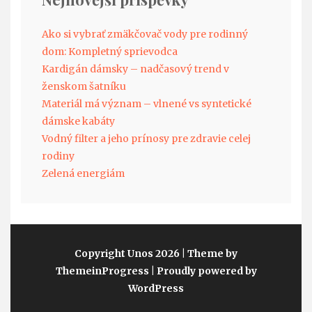
Ako si vybrať zmäkčovač vody pre rodinný
dom: Kompletný sprievodca
Kardigán dámsky – nadčasový trend v
ženskom šatníku
Materiál má význam – vlnené vs syntetické
dámske kabáty
Vodný filter a jeho prínosy pre zdravie celej
rodiny
Zelená energiám
Copyright Unos 2026
| Theme by
ThemeinProgress
| Proudly powered by
WordPress