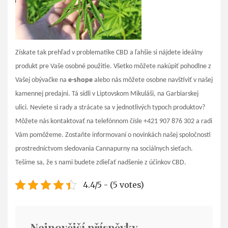
Získate tak prehľad v problematike CBD a ľahšie si nájdete ideálny
produkt pre Vaše osobné použitie. Všetko môžete nakúpiť pohodlne z
Vašej obývačke na
e-shope
alebo nás môžete osobne navštíviť v našej
kamennej predajni. Tá sídli v Liptovskom Mikuláši, na Garbiarskej
ulici. Neviete si rady a strácate sa v jednotlivých typoch produktov?
Môžete nás kontaktovať na telefónnom čísle +421 907 876 302 a radi
Vám pomôžeme. Zostaňte informovaní o novinkách našej spoločnosti
prostredníctvom sledovania Cannapurny na sociálnych sieťach.
Tešíme sa, že s nami budete zdieľať nadšenie z účinkov CBD.
4.4/5 - (5 votes)
Nejnovější příspěvky