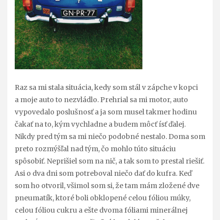
Raz sa mi stala situácia, kedy som stál v zápche v kopci
a moje auto to nezvládlo. Prehrial sa mi motor, auto
vypovedalo poslušnosť a ja som musel takmer hodinu
čakať na to, kým vychladne a budem môcť ísť ďalej.
Nikdy pred tým sa mi niečo podobné nestalo. Doma som
preto rozmýšľal nad tým, čo mohlo túto situáciu
spôsobiť. Neprišiel som na nič, a tak som to prestal riešiť.
Asi o dva dni som potreboval niečo dať do kufra. Keď
som ho otvoril, všimol som si, že tam mám zložené dve
pneumatík, ktoré boli obklopené celou fóliou múky,
celou fóliou cukru a ešte dvoma fóliami minerálnej