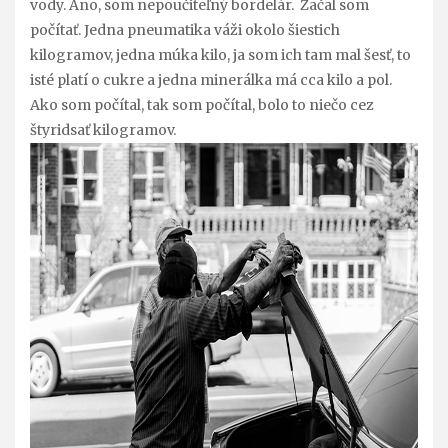
vody. Áno, som nepoučiteľný bordelár. Začal som
počítať. Jedna pneumatika váži okolo šiestich
kilogramov, jedna múka kilo, ja som ich tam mal šesť, to
isté platí o cukre a jedna minerálka má cca kilo a pol.
Ako som počítal, tak som počítal, bolo to niečo cez
štyridsať kilogramov.