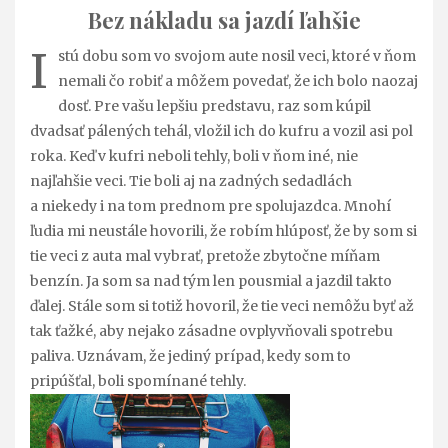
Bez nákladu sa jazdí ľahšie
I
stú dobu som vo svojom aute nosil veci, ktoré v ňom
nemali čo robiť a môžem povedať, že ich bolo naozaj
dosť. Pre vašu lepšiu predstavu, raz som kúpil
dvadsať pálených tehál, vložil ich do kufru a vozil asi pol
roka. Keď v kufri neboli tehly, boli v ňom iné, nie
najľahšie veci. Tie boli aj na zadných sedadlách
a niekedy i na tom prednom pre spolujazdca. Mnohí
ľudia mi neustále hovorili, že robím hlúposť, že by som si
tie veci z auta mal vybrať, pretože zbytočne míňam
benzín. Ja som sa nad tým len pousmial a jazdil takto
ďalej. Stále som si totiž hovoril, že tie veci nemôžu byť až
tak ťažké, aby nejako zásadne ovplyvňovali spotrebu
paliva. Uznávam, že jediný prípad, kedy som to
pripúšťal, boli spomínané tehly.