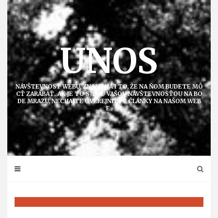
Přejít
k
obsahu
UNOS
NÁVŠTEVNOSŤ WEBU, ZNAMENÁ I TO, ŽE NA ŇOM BUDETE MÔ
CŤ ZARÁBAŤ. AK JE TO S TOU VAŠOU NÁVŠTEVNOSŤOU NA BO
DE MRAZU, NECHAJTE UVEREJNIŤ PR ČLÁNKY NA NAŠOM WEB
E.