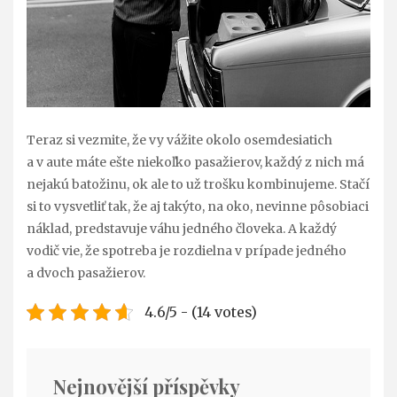
Teraz si vezmite, že vy vážite okolo osemdesiatich
a v aute máte ešte niekoľko pasažierov, každý z nich má
nejakú batožinu, ok ale to už trošku kombinujeme. Stačí
si to vysvetliť tak, že aj takýto, na oko, nevinne pôsobiaci
náklad, predstavuje váhu jedného človeka. A každý
vodič vie, že spotreba je rozdielna v prípade jedného
a dvoch pasažierov.
4.6/5 - (14 votes)
Nejnovější příspěvky