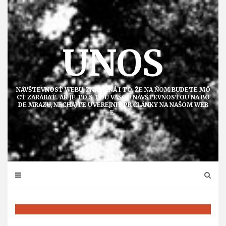
Přejít
k
obsahu
UNOS
NÁVŠTEVNOSŤ WEBU, ZNAMENÁ I TO, ŽE NA ŇOM BUDETE MÔ
CŤ ZARÁBAŤ. AK JE TO S TOU VAŠOU NÁVŠTEVNOSŤOU NA BO
DE MRAZU, NECHAJTE UVEREJNIŤ PR ČLÁNKY NA NAŠOM WEB
E.