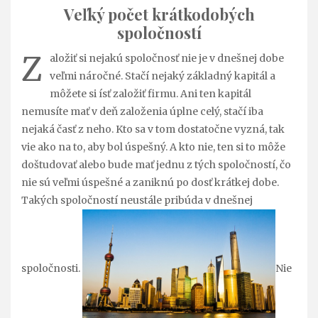
Veľký počet krátkodobých
spoločností
Z
aložiť si nejakú spoločnosť nie je v dnešnej dobe
veľmi náročné. Stačí nejaký základný kapitál a
môžete si ísť založiť firmu. Ani ten kapitál
nemusíte mať v deň založenia úplne celý, stačí iba
nejaká časť z neho. Kto sa v tom dostatočne vyzná, tak
vie ako na to, aby bol úspešný. A kto nie, ten si to môže
doštudovať alebo bude mať jednu z tých spoločností, čo
nie sú veľmi úspešné a zaniknú po dosť krátkej dobe.
Takých spoločností neustále pribúda v dnešnej
spoločnosti.
Nie