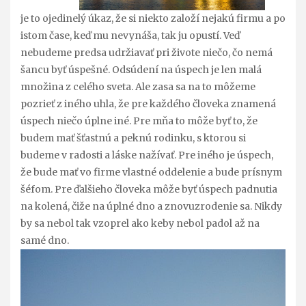
je to ojedinelý úkaz, že si niekto založí nejakú firmu a po
istom čase, keď mu nevynáša, tak ju opustí. Veď
nebudeme predsa udržiavať pri živote niečo, čo nemá
šancu byť úspešné. Odsúdení na úspech je len malá
množina z celého sveta. Ale zasa sa na to môžeme
pozrieť z iného uhla, že pre každého človeka znamená
úspech niečo úplne iné. Pre mňa to môže byť to, že
budem mať šťastnú a peknú rodinku, s ktorou si
budeme v radosti a láske nažívať. Pre iného je úspech,
že bude mať vo firme vlastné oddelenie a bude prísnym
šéfom. Pre ďalšieho človeka môže byť úspech padnutia
na kolená, čiže na úplné dno a znovuzrodenie sa. Nikdy
by sa nebol tak vzoprel ako keby nebol padol až na
samé dno.