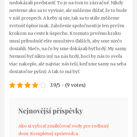
nedokázali predstaviť. To je na tom to zázračné. Nikdy
nevieme ako sa to vyvinie, ale môžeme dúfať, že to bude
v náš prospech. A keby aj nie, tak sa to stále môžeme
zvrtnúť úplne inak. Založenie spoločnosti je len prvým
krokom na ceste k úspechu. K tomuto prvému kroku
musí pribudnúť ešte množstvo ďalších, aby sme niečo
dosiahli. Niečo, na čo by sme dokázali byť hrdý. My samy.
Nemusí byť nikto iný na nás hrdý, hoci by nás to oveľa
viac nakoplo, ale najviac nás teší, keď sme samy na seba
dostatočne pyšný. A tak to má byť.
3.9/5 - (9 votes)
Nejnovější příspěvky
Ako si vybrať zmäkčovač vody pre rodinný
dom: Kompletný sprievodca